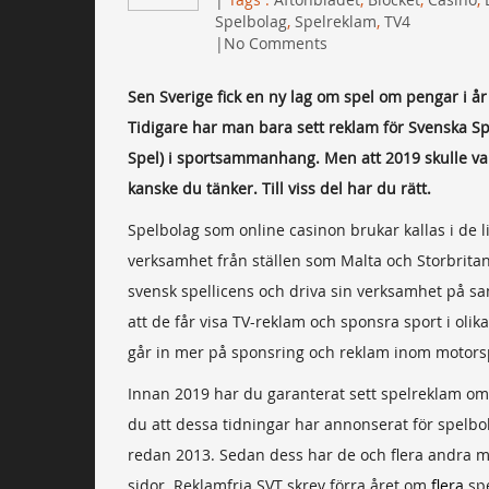
Spelbolag
,
Spelreklam
,
TV4
No Comments
Sen Sverige fick en ny lag om spel om pengar i år 
Tidigare har man bara sett reklam för Svenska Spe
Spel) i sportsammanhang. Men att 2019 skulle var
kanske du tänker. Till viss del har du rätt.
Spelbolag som online casinon brukar kallas i de li
verksamhet från ställen som Malta och Storbritan
svensk spellicens och driva sin verksamhet på s
att de får visa TV-reklam och sponsra sport i oli
går in mer på sponsring och reklam inom motorsp
Innan 2019 har du garanterat sett spelreklam om 
du att dessa tidningar har annonserat för spelbol
redan 2013. Sedan dess har de och flera andra med
sidor. Reklamfria SVT skrev förra året om
flera
spe