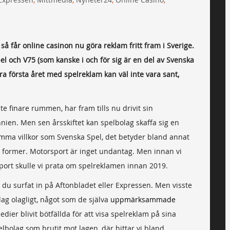
så får online casinon nu göra reklam fritt fram i Sverige.
l och V75 (som kanske i och för sig är en del av Svenska
a första året med spelreklam kan väl inte vara sant,
te finare rummen, har fram tills nu drivit sin
nien. Men sen årsskiftet kan spelbolag skaffa sig en
amma villkor som Svenska Spel, det betyder bland annat
ka former. Motorsport är inget undantag. Men innan vi
ort skulle vi prata om spelreklamen innan 2019.
du surfat in på Aftonbladet eller Expressen. Men visste
ag olagligt, något som de själva
uppmärksammade
ier blivit bötfällda för att visa spelreklam på sina
lbolag som brutit mot lagen, där hittar vi bland