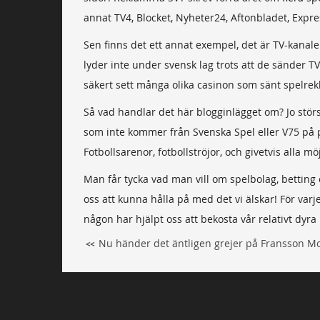
annat TV4, Blocket, Nyheter24, Aftonbladet, Expr
Sen finns det ett annat exempel, det är TV-kanal
lyder inte under svensk lag trots att de sänder T
säkert sett många olika casinon som sänt spelrek
Så vad handlar det här blogginlägget om? Jo störs
som inte kommer från Svenska Spel eller V75 på 
Fotbollsarenor, fotbollströjor, och givetvis alla m
Man får tycka vad man vill om spelbolag, betting
oss att kunna hålla på med det vi älskar! För varj
någon har hjälpt oss att bekosta vår relativt dyra
Nu händer det äntligen grejer på Fransson Mo
<<