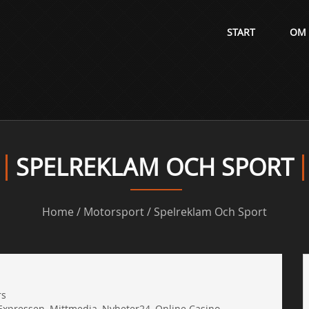
START
OM
SPELREKLAM OCH SPORT
Home
/
Motorsport
/ Spelreklam Och Sport
rs
Expressen
,
Mittmedia
,
Nyheter24
,
Online Casino
,