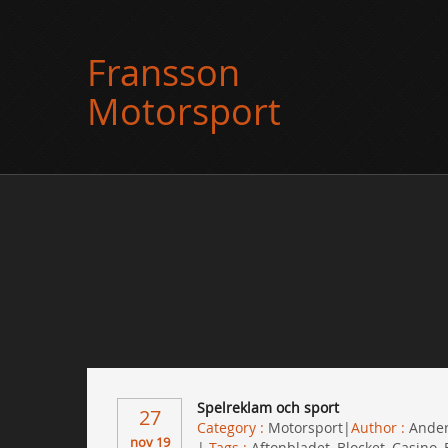
Fransson
Motorsport
Spelreklam och sport
27
Category :
Motorsport
Author :
Ande
nov 19
Tags :
Aftonbladet
,
Blocket
,
Casino
,